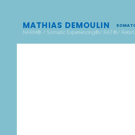
MATHIAS DEMOULIN
SOMATO
NARM® / Somatic Experiencing®/ RAT®/ Rebirth