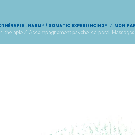
THÉRAPIE : NARM® / SOMATIC EXPERIENCING®
MON PA
-thérapie /, Accompagnement psycho-corporel, Massages