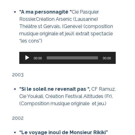
“A ma personnagité “
Cie Pasquier
Rossier.Création Arsenic (Lausanne)
Théâtre st Gervais. (Genève) (composition
musique originale et jeu)( extrait spectacle
“les cons”)
Lecteur
00:00
00:00
audio
2003
“Si le soleil ne revenait pas “,
CF Ramuz,
Cie Youkali, Création Festival Altitudes (Fr).
(Composition musique originale et jeu.)
2002
“Le voyage inouï de Monsieur Rikiki”