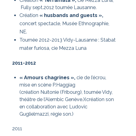
Création
« Terramata »,
cie Mezza Luna,
Fully sept.2012 tournée Lausanne.
Création
« husbands and guests »,
concert spectacle, Musée Ethnographie,
NE.
Tournée 2012-2013 Vidy-Lausanne : Stabat
mater furiosa, cie Mezza Luna
2011-2012
« Amours chagrines »,
cie de l’écrou,
mise en scène P.Haggiag
(création Nuitonie (Fribourg), tournée Vidy,
théâtre de l’Alembic Genève.)(création son
en collaboration avec Ludovic
Guglielmazzi, régie son.)
2011