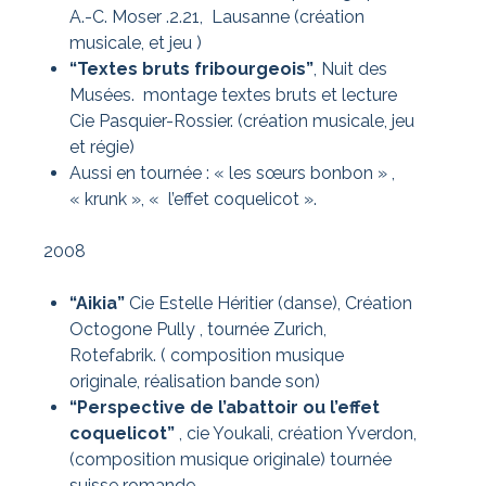
A.-C. Moser .2.21, Lausanne (création
musicale, et jeu )
“Textes bruts fribourgeois”
, Nuit des
Musées. montage textes bruts et lecture
Cie Pasquier-Rossier. (création musicale, jeu
et régie)
Aussi en tournée : « les sœurs bonbon » ,
« krunk », « l’effet coquelicot ».
2008
“Aikia”
Cie Estelle Héritier (danse), Création
Octogone Pully , tournée Zurich,
Rotefabrik. ( composition musique
originale, réalisation bande son)
“Perspective de l’abattoir ou l’effet
coquelicot”
, cie Youkali, création Yverdon,
(composition musique originale) tournée
suisse romande.